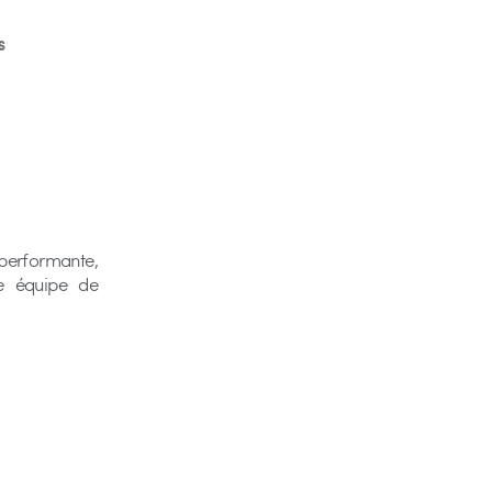
S
performante,
e équipe de