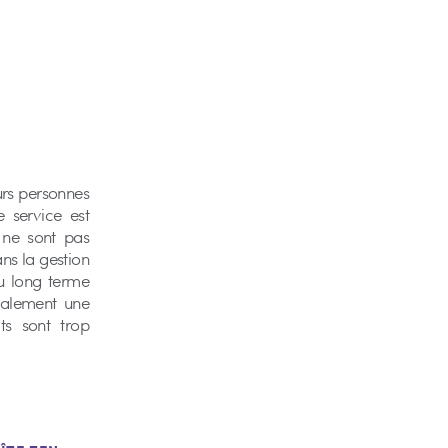
urs personnes
 service est
d ne sont pas
ans la gestion
ou long terme
obalement une
ts sont trop