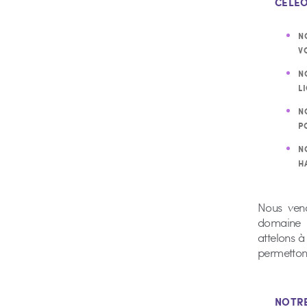
CELE
N
V
N
L
N
P
N
H
Nous veno
domaine d
attelons à
permettons
NOTR