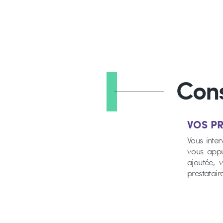
Co
VOS 
Vous inter
vous appu
ajoutée, 
prestatair