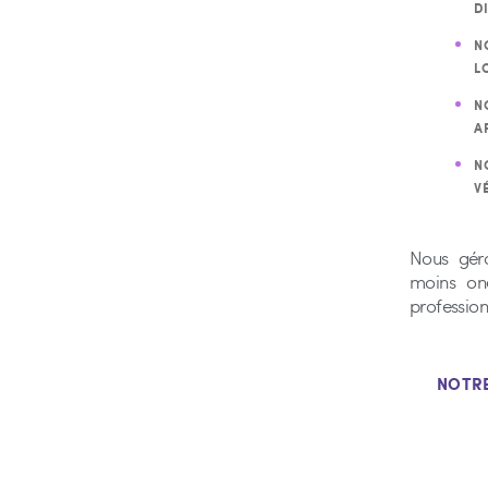
D
N
L
N
A
N
V
Nous géro
moins on
profession
NOTR