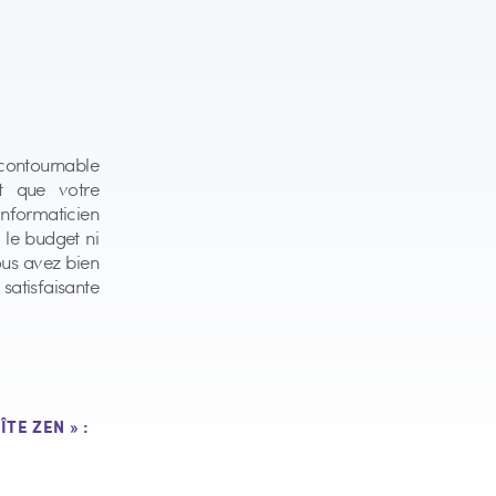
ncontournable
t que votre
informaticien
 le budget ni
us avez bien
 satisfaisante
TE ZEN » :