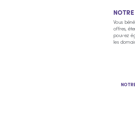
NOTR
Vous bénéf
offres, ét
pouvez ég
les domain
NOTR