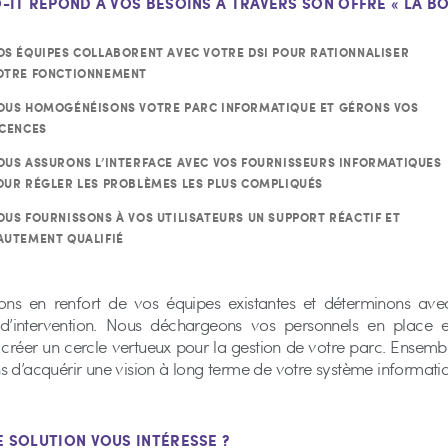
O-IT RÉPOND À VOS BESOINS À TRAVERS SON OFFRE « LA BOÎ
OS ÉQUIPES COLLABORENT AVEC VOTRE DSI POUR RATIONNALISER
OTRE FONCTIONNEMENT
OUS HOMOGÉNÉISONS VOTRE PARC INFORMATIQUE ET GÉRONS VOS
ICENCES
OUS ASSURONS L’INTERFACE AVEC VOS FOURNISSEURS INFORMATIQUES
OUR RÉGLER LES PROBLÈMES LES PLUS COMPLIQUÉS
OUS FOURNISSONS À VOS UTILISATEURS UN SUPPORT RÉACTIF ET
AUTEMENT QUALIFIÉ
ns en renfort de vos équipes existantes et déterminons ave
’intervention. Nous déchargeons vos personnels en place 
 créer un cercle vertueux pour la gestion de votre parc. Ensemb
 d’acquérir une vision à long terme de votre système informati
E SOLUTION VOUS INTÉRESSE ?