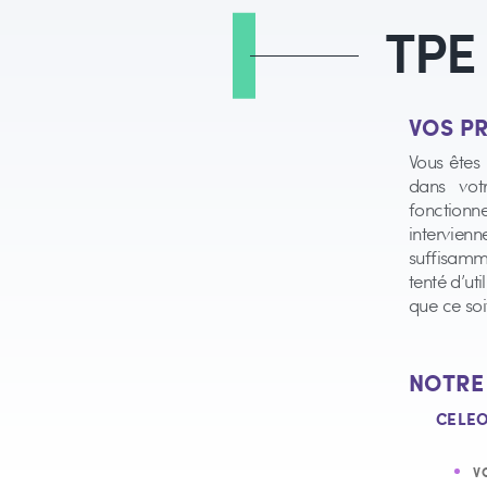
TPE
VOS 
Vous êtes
dans vot
fonctionn
intervien
suffisamm
tenté d’ut
que ce soit
NOTR
CELE
V