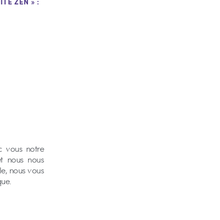
TE ZEN » :
c vous notre
et nous nous
le, nous vous
que.