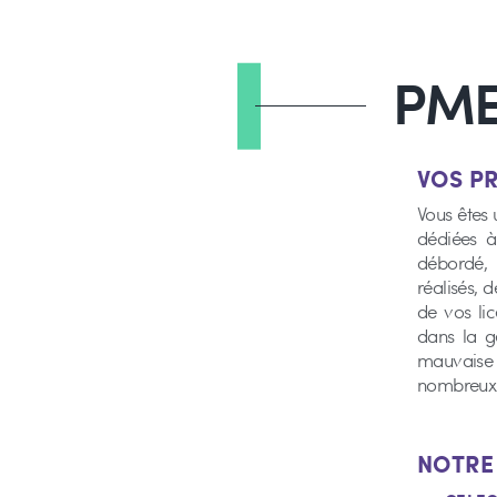
PM
VOS 
Vous êtes 
dédiées à
débordé, 
réalisés, 
de vos li
dans la g
mauvaise 
nombreux
NOTR