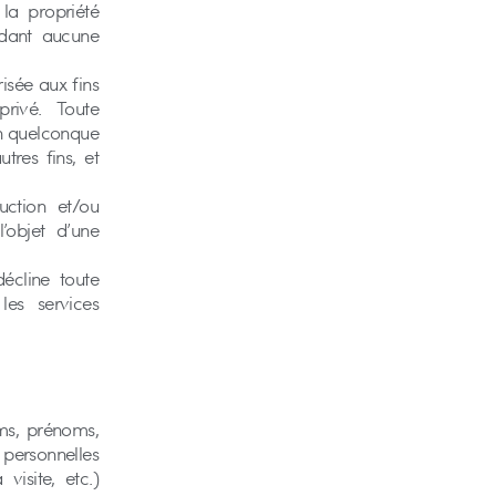
 la propriété
cédant aucune
isée aux fins
privé. Toute
’un quelconque
tres fins, et
uction et/ou
’objet d’une
écline toute
les services
ms, prénoms,
personnelles
visite, etc.)