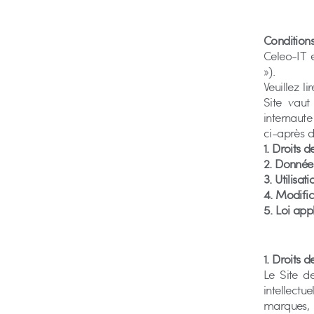
Conditions 
Celeo-IT e
»).
Veuillez li
Site vaut
internaute
ci-après dé
1. Droits d
2. Donnée
3. Utilisat
4. Modific
5. Loi app
1. Droits d
Le Site d
intellectu
marques, 