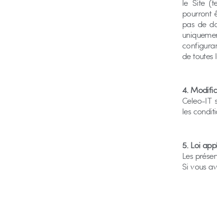
le Site (
pourront ê
pas de don
uniquement
configura
de toutes l
4. Modific
Celeo-IT s
les conditi
5. Loi app
Les présen
Si vous av