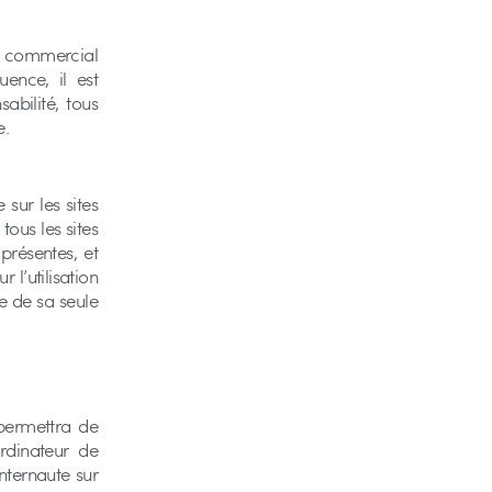
e commercial
ence, il est
abilité, tous
e.
 sur les sites
tous les sites
présentes, et
 l’utilisation
ve de sa seule
 permettra de
ordinateur de
Internaute sur