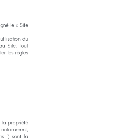
igné le « Site
utilisation du
u Site, tout
er les règles
 la propriété
e, notamment,
ons…) sont la