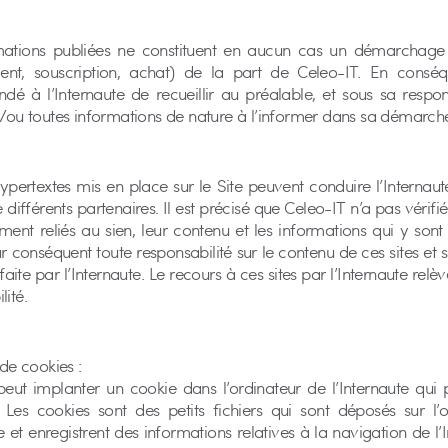
mations publiées ne constituent en aucun cas un démarchag
nt, souscription, achat) de la part de Celeo-IT. En conséqu
 à l’Internaute de recueillir au préalable, et sous sa respons
t/ou toutes informations de nature à l’informer dans sa démarch
hypertextes mis en place sur le Site peuvent conduire l’Internaute
 différents partenaires. Il est précisé que Celeo-IT n’a pas vérifié 
ment reliés au sien, leur contenu et les informations qui y sont 
r conséquent toute responsabilité sur le contenu de ces sites et sur
 faite par l’Internaute. Le recours à ces sites par l’Internaute relè
lité.
 de cookies :
peut implanter un cookie dans l’ordinateur de l’Internaute qui
er. Les cookies sont des petits fichiers qui sont déposés sur l’
te et enregistrent des informations relatives à la navigation de l’