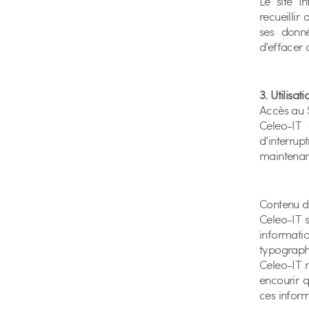
Le site I
recueillir
ses donn
d’effacer 
3. Utilisat
Accès au S
Celeo-IT 
d’interrup
maintenanc
Contenu du
Celeo-IT s
informatio
typographi
Celeo-IT n
encourir q
ces inform