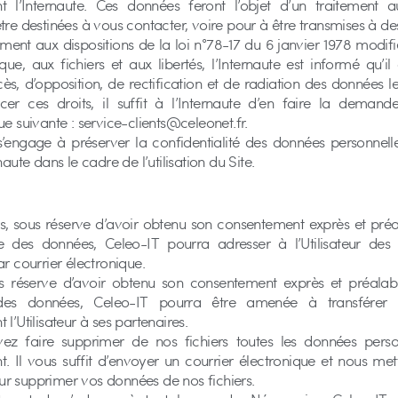
t l’Internaute. Ces données feront l’objet d’un traitement a
tre destinées à vous contacter, voire pour à être transmises à des 
nt aux dispositions de la loi n°78-17 du 6 janvier 1978 modifié
ique, aux fichiers et aux libertés, l’Internaute est informé qu’i
cès, d’opposition, de rectification et de radiation des données l
cer ces droits, il suffit à l’Internaute d’en faire la demand
ue suivante : service-clients@celeonet.fr.
s’engage à préserver la confidentialité des données personnell
naute dans le cadre de l’utilisation du Site.
rs, sous réserve d’avoir obtenu son consentement exprès et préa
te des données, Celeo-IT pourra adresser à l’Utilisateur des 
ar courrier électronique.
us réserve d’avoir obtenu son consentement exprès et préalabl
 des données, Celeo-IT pourra être amenée à transférer 
 l’Utilisateur à ses partenaires.
ez faire supprimer de nos fichiers toutes les données perso
. Il vous suffit d’envoyer un courrier électronique et nous met
r supprimer vos données de nos fichiers.