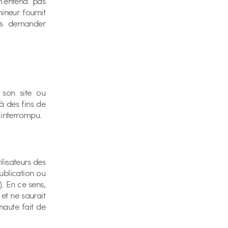
n’entend pas
ineur fournit
ous demander
 son site ou
’à des fins de
t interrompu.
ilisateurs des
ublication ou
). En ce sens,
 et ne saurait
rnaute fait de