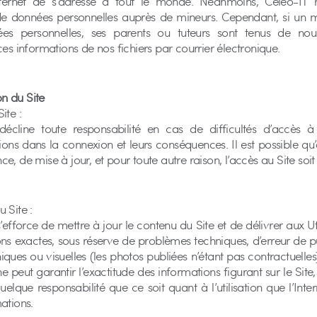
nternet de s’adresse à tout le monde. Néanmoins, Celeo-IT 
 de données personnelles auprès de mineurs. Cependant, si un m
ées personnelles, ses parents ou tuteurs sont tenus de n
ces informations de nos fichiers par courrier électronique.
ion du Site
ite :
décline toute responsabilité en cas de difficultés d’accès à
tions dans la connexion et leurs conséquences. Il est possible qu
e, de mise à jour, et pour toute autre raison, l’accès au Site soi
 Site :
’efforce de mettre à jour le contenu du Site et de délivrer aux Ut
ns exactes, sous réserve de problèmes techniques, d’erreur de p
ques ou visuelles (les photos publiées n’étant pas contractuelles
e peut garantir l’exactitude des informations figurant sur le Site,
uelque responsabilité que ce soit quant à l’utilisation que l’Inte
ations.