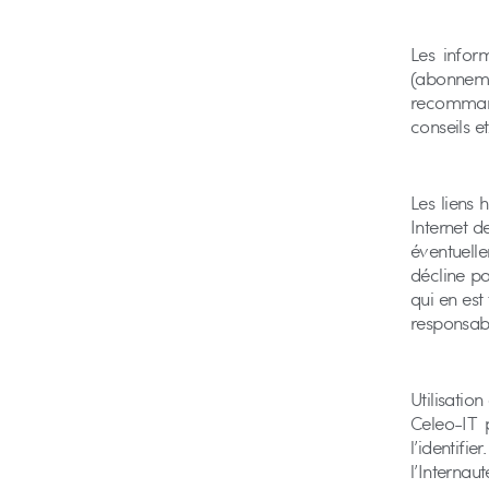
Les infor
(abonneme
recommandé
conseils e
Les liens 
Internet de
éventuelle
décline pa
qui en est
responsabi
Utilisation
Celeo-IT 
l’identifi
l’Internau