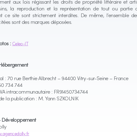
nt aux lois régissant les droits de propriété littéraire et arti
isins, la reproduction et la représentation de tout ou partie
 ce site sont strictement interdites. De même, l’ensemble des
itées sont des marques déposées.
otos :
Celeo-IT
 Hébergement
al : 70 rue Berthie Albrecht – 94400 Vitry-sur-Seine – France
50 734 744
A intracommunautaire : FR91450734744
de la publication : M. Yann SZKOLNIK
– Développement
lly
.agencedolly.fr