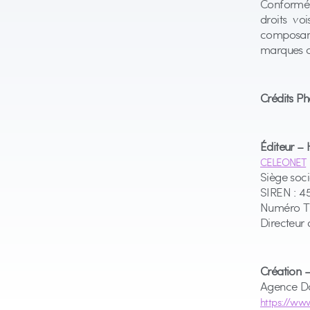
Conforméme
droits vo
composant
marques c
Crédits Ph
Éditeur –
CELEONET
Siège soci
SIREN : 4
Numéro TV
Directeur 
Création 
Agence Do
https://www