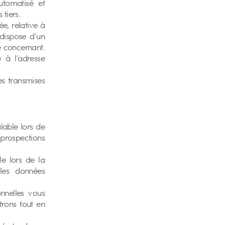
utomatisé et
tiers.
e, relative à
l dispose d’un
e concernant.
e à l’adresse
es transmises
lable lors de
prospections
e lors de la
les données
nnelles vous
trons tout en