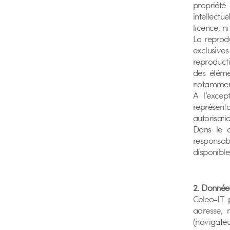
propriété 
intellect
licence, ni
La reprodu
exclusiv
reproducti
des éléme
notamment
A l’excep
représent
autorisati
Dans le c
responsab
disponibles
2. Donnée
Celeo-IT 
adresse, 
(navigateu