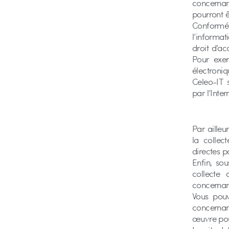
concernan
pourront ê
Conforméme
l’informat
droit d’ac
Pour exer
électroniq
Celeo-IT 
par l’Inter
Par ailleu
la collec
directes p
Enfin, so
collecte
concernant
Vous pouv
concernant
œuvre pou