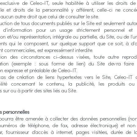
exclusive de Celeo-IT, seule habilitée à utiliser les droits de
uelle et droits de la personnalité y afférent, celle-ci ne con
 aucun autre droit que celui de consulter le site.
ction de tous documents publiés sur le Site est seulement autor
es d’information pour un usage strictement personnel et 
on et/ou représentation, intégrale ou partielle, du Site, ou de l
nts qui le composent, sur quelque support que ce soit, à d’au
 commerciales, est expressément interdite.
tion des circonstances ci-dessus visées, toute autre reprod
ation (exemple : sous forme de lien) du Site devra faire l
on expresse et préalable de Celeo-IT.
as de création de liens hypertextes vers le Site, Celeo-IT d
ilité concernant le contenu, la publicité, les produits ou 
 sur ou à partir des sites liés au Site.
s personnelles
pourra être amenée à collecter des données personnelles (no
numéros de téléphone, de fax, adresse électronique) et non 
r, fournisseur d’accès à internet, pages visitées, durée de la 